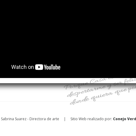
© Sabrina Suarez - Directora de arte | Sitio Web realizado por:
Conejo Ver