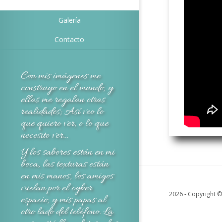
Reel
Galería
Contacto
Con mis imágenes me
construyo en el mundo, y
ellas me regalan otras
realidades; Así veo lo
que quiero ver, o lo que
necesito ver…
Y los sabores están en mi
boca, las texturas están
en mis manos, los amigos
vuelan por el cyber
2026 - Copyright 
espacio, y mis papas al
otro lado del teléfono. La