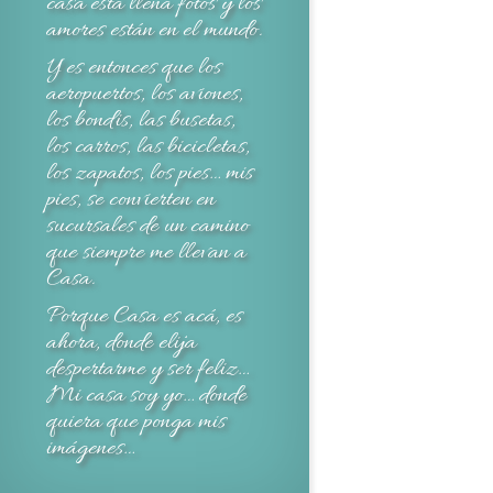
casa está llena fotos y los
amores están en el mundo.
Y es entonces que los
aeropuertos, los aviones,
los bondis, las busetas,
los carros, las bicicletas,
los zapatos, los pies… mis
pies, se convierten en
sucursales de un camino
que siempre me llevan a
Casa.
Porque Casa es acá, es
ahora, donde elija
despertarme y ser feliz…
Mi casa soy yo… donde
quiera que ponga mis
imágenes…