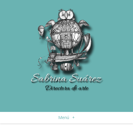
Menú
+