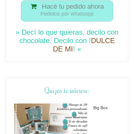
Hacé tu pedido ahora
Pedidos por whatsapp
» Decí lo que quieras, decilo con
chocolate. Decilo con !
DULCE
DE MI
! «
Quizás te interese:
Big Box